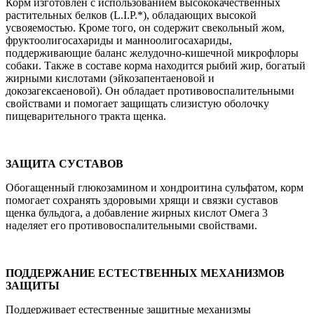
Корм изготовлен с использованием высококачественных
растительных белков (L.I.P.*), обладающих высокой
усвояемостью. Кроме того, он содержит свекольный жом,
фруктоолигосахариды и манноолигосахариды,
поддерживающие баланс желудочно-кишечной микрофлоры
собаки. Также в составе корма находится рыбий жир, богатый
жирными кислотами (эйкозапентаеновой и
докозагексаеновой). Он обладает противовоспалительными
свойствами и помогает защищать слизистую оболочку
пищеварительного тракта щенка.
ЗАЩИТА СУСТАВОВ
Обогащенный глюкозамином и хондроитина сульфатом, корм
помогает сохранять здоровыми хрящи и связки суставов
щенка бульдога, а добавление жирных кислот Омега 3
наделяет его противовоспалительными свойствами.
ПОДДЕРЖАНИЕ ЕСТЕСТВЕННЫХ МЕХАНИЗМОВ
ЗАЩИТЫ
Поддерживает естественные защитные механизмы