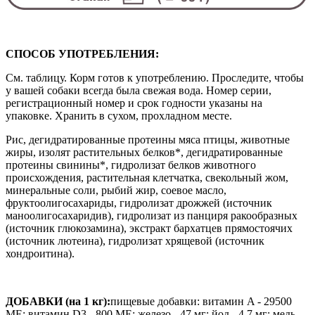
СПОСОБ УПОТРЕБЛЕНИЯ:
См. таблицу. Корм готов к употреблению. Проследите, чтобы
у вашей собаки всегда была свежая вода. Номер серии,
регистрационный номер и срок годности указаны на
упаковке. Хранить в сухом, прохладном месте.
Рис, дегидратированные протеины мяса птицы, животные
жиры, изолят растительных белков*, дегидратированные
протеины свинины
*, гидролизат белков животного
происхождения, растительная клетчатка, свекольный жом,
минеральные соли, рыбий жир, соевое масло,
фруктоолигосахариды, гидролизат дрожжей (источник
маноолигосахаридив), гидролизат из панциря ракообразных
(источник глюкозамина), экстракт бархатцев прямостоячих
(источник лютеина), гидролизат хрящевой (источник
хондроитина).
ДОБАВКИ (на 1 кг):
пищевые добавки: витамин A - 29500
ME; витамин D3 - 800 ME; железо - 47 мг; йод - 4,7 мг; медь –